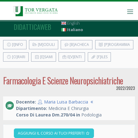
English
DIDATTICAWEB
Italiano
[I]NFO
[M]ODULI
[B]ACHECA
[P]ROGRAMMA
[O]RARI
[E]SAMI
E[V]ENTI
[F]ILES
Farmacologia E Scienze Neuropsichiatriche
2022/2023
Docente:
Maria Luisa Barbaccia
Dipartimento:
Medicina E Chirurgia
Corso Di Laurea Dm.270/04 in
Podologia
AGGIUNGI IL CORSO AI TUOI PREFERITI