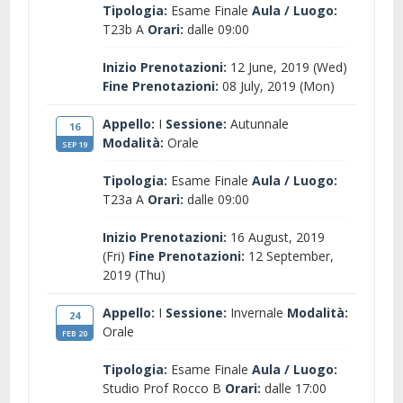
Tipologia:
Esame Finale
Aula / Luogo:
T23b A
Orari:
dalle 09:00
Inizio Prenotazioni:
12 June, 2019 (Wed)
Fine Prenotazioni:
08 July, 2019 (Mon)
Appello:
I
Sessione:
Autunnale
16
Modalità:
Orale
SEP 19
Tipologia:
Esame Finale
Aula / Luogo:
T23a A
Orari:
dalle 09:00
Inizio Prenotazioni:
16 August, 2019
(Fri)
Fine Prenotazioni:
12 September,
2019 (Thu)
Appello:
I
Sessione:
Invernale
Modalità:
24
Orale
FEB 20
Tipologia:
Esame Finale
Aula / Luogo:
Studio Prof Rocco B
Orari:
dalle 17:00