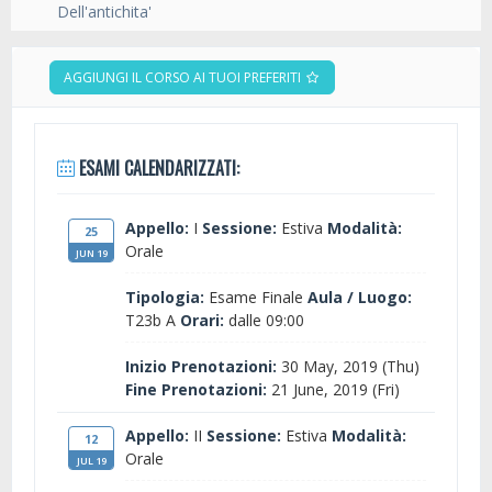
Dell'antichita'
AGGIUNGI IL CORSO AI TUOI PREFERITI
ESAMI CALENDARIZZATI:
Appello:
I
Sessione:
Estiva
Modalità:
25
Orale
JUN 19
Tipologia:
Esame Finale
Aula / Luogo:
T23b A
Orari:
dalle 09:00
Inizio Prenotazioni:
30 May, 2019 (Thu)
Fine Prenotazioni:
21 June, 2019 (Fri)
Appello:
II
Sessione:
Estiva
Modalità:
12
Orale
JUL 19