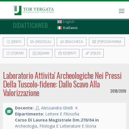
English
DIDATTICAWEB
Italiano
[I]NFO
[M]ODULI
[B]ACHECA
[P]ROGRAMMA
[O]RARI
[E]SAMI
E[V]ENTI
[F]ILES
Laboratorio Attivita' Archeologiche Nei Pressi
Della Tuscolo-fidene: Dallo Scavo Alla
Valorizzazione
2018/2019
Docente:
Alessandra Ghelli
Dipartimento:
Lettere E Filosofia
Corso Di Laurea Magistrale Dm.270/04 in
Archeologia, Filologia E Letterature E Storia