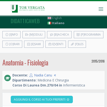
English
DIDATTICAWEB
Italiano
[I]NFO
[M]ODULI
[B]ACHECA
[P]ROGRAMMA
[O]RARI
[E]SAMI
E[V]ENTI
[F]ILES
Anatomia - Fisiologia
2015/2016
Docente:
Nadia Canu
Dipartimento:
Medicina E Chirurgia
Corso Di Laurea Dm.270/04 in
Infermieristica
AGGIUNGI IL CORSO AI TUOI PREFERITI