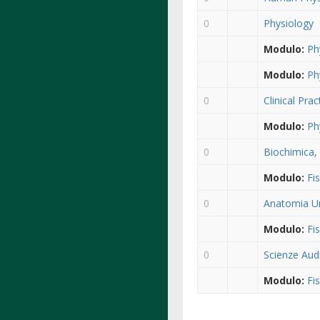
0
Physiology
Modulo:
Ph
Modulo:
Ph
0
Clinical Pract
Modulo:
Ph
0
Biochimica, 
Modulo:
Fi
0
Anatomia Um
Modulo:
Fi
0
Scienze Aud
Modulo:
Fi