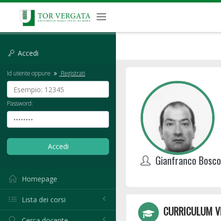
Accedi
Id utente oppure
Registrati
Password:
Gianfranco Bosco
Homepage
Lista dei corsi
CURRICULUM V
Cerca docente