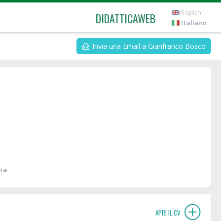
English
DIDATTICAWEB
Italiano
Invia una Email a Gianfranco Bosco
tra
APRI IL CV