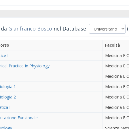
i da
Gianfranco Bosco
nel Database
Corso
Facoltà
ice II
Medicina E C
inical Practice In Physiology
Medicina E C
Medicina E C
siologia 1
Medicina E C
siologia 2
Medicina E C
tica I
Medicina E C
lutazione Funzionale
Medicina E C
iology
Scienze Mate