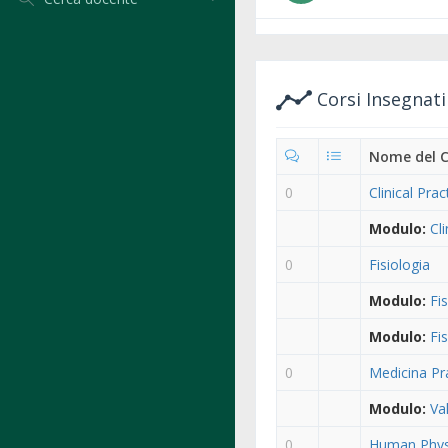
Corsi Insegnat
Nome del 
0
Clinical Pract
Modulo:
Cl
0
Fisiologia
Modulo:
Fi
Modulo:
Fi
0
Medicina Pra
Modulo:
Va
0
Human Phys