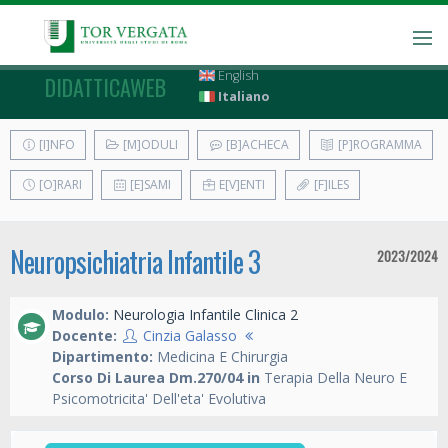
English
DIDATTICAWEB
Italiano
[I]NFO
[M]ODULI
[B]ACHECA
[P]ROGRAMMA
[O]RARI
[E]SAMI
E[V]ENTI
[F]ILES
Neuropsichiatria Infantile 3
2023/2024
Modulo:
Neurologia Infantile Clinica 2
Docente:
Cinzia Galasso
Dipartimento:
Medicina E Chirurgia
Corso Di Laurea Dm.270/04 in
Terapia Della Neuro E
Psicomotricita' Dell'eta' Evolutiva