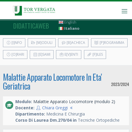
English
DIDATTICAWEB
Italiano
[I]NFO
[M]ODULI
[B]ACHECA
[P]ROGRAMMA
[O]RARI
[E]SAMI
E[V]ENTI
[F]ILES
Malattie Apparato Locomotore In Eta'
Geriatrica
2023/2024
Modulo:
Malattie Apparato Locomotore (modulo 2)
Docente:
Chiara Greggi
Dipartimento:
Medicina E Chirurgia
Corso Di Laurea Dm.270/04 in
Tecniche Ortopediche