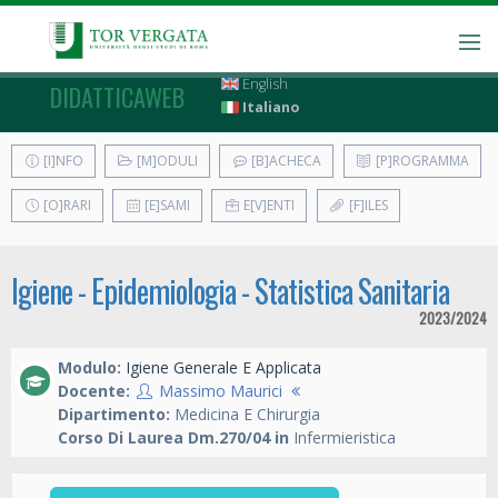
English
DIDATTICAWEB
Italiano
[I]NFO
[M]ODULI
[B]ACHECA
[P]ROGRAMMA
[O]RARI
[E]SAMI
E[V]ENTI
[F]ILES
Igiene - Epidemiologia - Statistica Sanitaria
2023/2024
Modulo:
Igiene Generale E Applicata
Docente:
Massimo Maurici
Dipartimento:
Medicina E Chirurgia
Corso Di Laurea Dm.270/04 in
Infermieristica