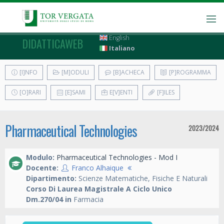
English
DIDATTICAWEB
Italiano
[I]NFO
[M]ODULI
[B]ACHECA
[P]ROGRAMMA
[O]RARI
[E]SAMI
E[V]ENTI
[F]ILES
Pharmaceutical Technologies
2023/2024
Modulo:
Pharmaceutical Technologies - Mod I
Docente:
Franco Alhaique
Dipartimento:
Scienze Matematiche, Fisiche E Naturali
Corso Di Laurea Magistrale A Ciclo Unico
Dm.270/04 in
Farmacia