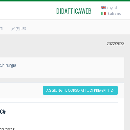
English
DIDATTICAWEB
Italiano
TI
[F]ILES
2022/2023
Chirurgia
AGGIUNGI IL CORSO AI TUOI PREFERITI
CA:
022/2023