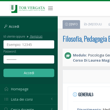
[I]NFO
[M]ODULI
Accedi
Filosofia, Pedagogia 
Id utente oppure
Registrati
Password:
Modulo:
Psicologia Ge
Corso Di Laurea Magi
Homepage
GENERALI:
Lista dei corsi
Cerca docente
Dipartimento
: Med