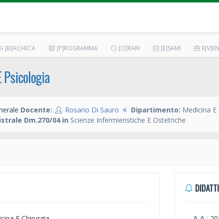
[B]ACHECA
[P]ROGRAMMA
[O]RARI
[E]SAMI
E[V]EN
E Psicologia
nerale
Docente:
Rosario Di Sauro
Dipartimento:
Medicina E 
strale Dm.270/04 in
Scienze Infermieristiche E Ostetriche
DIDATTI
icina E Chirurgia
A.A.
: 2