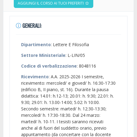
AGGIUNGI IL CORSO AI TUOI PREFERITI
GENERALI:
Dipartimento
: Lettere E Filosofia
Settore Ministeriale
: L-LIN/05
Codice di verbalizzazione
: 8048116
Ricevimento
: A.A. 2025-2026 I semestre,
ricevimento: mercoledi' e giovedi' h. 16:30-17:30
(edificio B, II piano, st. 16). Durante la pausa
didattica: 14.01: h.12-13; 20.01: h. 9:30; 22.01: h.
9:30; 29.01: h. 13.00-14:00; 5.02: h 10:00.
Secondo semestre: martedi' h. 12:30-13:30;
mercoledi' h. 17:30-18:30. Dal 24 marzo:
martedi' h. 10-11. I tesisti saranno ricevuti
anche al di fuori del suddetto orario, previo
appuntamento (da concertare con la docente