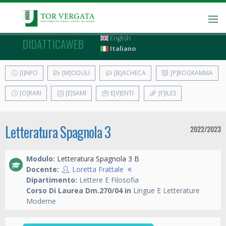
English
DIDATTICAWEB
Italiano
[I]NFO
[M]ODULI
[B]ACHECA
[P]ROGRAMMA
[O]RARI
[E]SAMI
E[V]ENTI
[F]ILES
Letteratura Spagnola 3
2022/2023
Modulo:
Letteratura Spagnola 3 B
Docente:
Loretta Frattale
Dipartimento:
Lettere E Filosofia
Corso Di Laurea Dm.270/04 in
Lingue E Letterature
Moderne