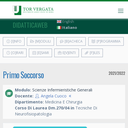
English
DIDATTICAWEB
Italiano
[I]NFO
[M]ODULI
[B]ACHECA
[P]ROGRAMMA
[O]RARI
[E]SAMI
E[V]ENTI
[F]ILES
Primo Soccorso
2021/2022
Modulo:
Scienze Infermieristiche Generali
Docente:
Angela Cuoco
Dipartimento:
Medicina E Chirurgia
Corso Di Laurea Dm.270/04 in
Tecniche Di
Neurofisiopatologia