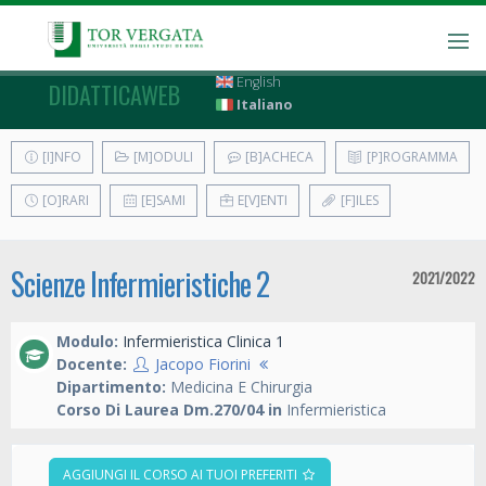
English
DIDATTICAWEB
Italiano
[I]NFO
[M]ODULI
[B]ACHECA
[P]ROGRAMMA
[O]RARI
[E]SAMI
E[V]ENTI
[F]ILES
Scienze Infermieristiche 2
2021/2022
Modulo:
Infermieristica Clinica 1
Docente:
Jacopo Fiorini
Dipartimento:
Medicina E Chirurgia
Corso Di Laurea Dm.270/04 in
Infermieristica
AGGIUNGI IL CORSO AI TUOI PREFERITI