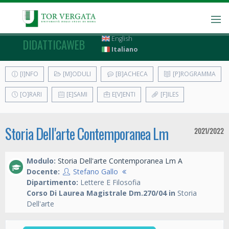
English
DIDATTICAWEB
Italiano
[I]NFO
[M]ODULI
[B]ACHECA
[P]ROGRAMMA
[O]RARI
[E]SAMI
E[V]ENTI
[F]ILES
Storia Dell'arte Contemporanea Lm
2021/2022
Modulo:
Storia Dell'arte Contemporanea Lm A
Docente:
Stefano Gallo
Dipartimento:
Lettere E Filosofia
Corso Di Laurea Magistrale Dm.270/04 in
Storia
Dell'arte