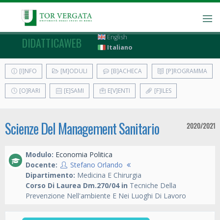
English
DIDATTICAWEB
Italiano
[I]NFO
[M]ODULI
[B]ACHECA
[P]ROGRAMMA
[O]RARI
[E]SAMI
E[V]ENTI
[F]ILES
Scienze Del Management Sanitario
2020/2021
Modulo:
Economia Politica
Docente:
Stefano Orlando
Dipartimento:
Medicina E Chirurgia
Corso Di Laurea Dm.270/04 in
Tecniche Della
Prevenzione Nell'ambiente E Nei Luoghi Di Lavoro