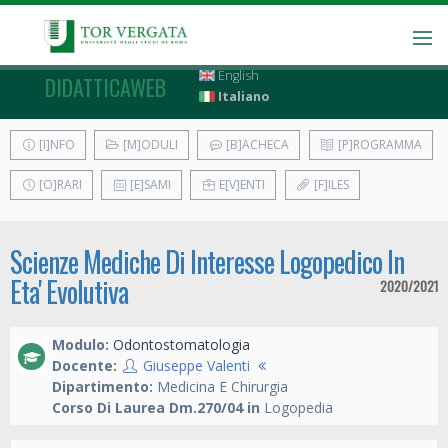
English
DIDATTICAWEB
Italiano
[I]NFO
[M]ODULI
[B]ACHECA
[P]ROGRAMMA
[O]RARI
[E]SAMI
E[V]ENTI
[F]ILES
Scienze Mediche Di Interesse Logopedico In
Eta' Evolutiva
2020/2021
Modulo:
Odontostomatologia
Docente:
Giuseppe Valenti
Dipartimento:
Medicina E Chirurgia
Corso Di Laurea Dm.270/04 in
Logopedia