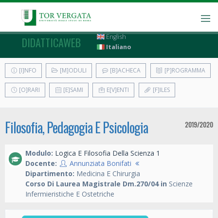
English
DIDATTICAWEB
Italiano
[I]NFO
[M]ODULI
[B]ACHECA
[P]ROGRAMMA
[O]RARI
[E]SAMI
E[V]ENTI
[F]ILES
Filosofia, Pedagogia E Psicologia
2019/2020
Modulo:
Logica E Filosofia Della Scienza 1
Docente:
Annunziata Bonifati
Dipartimento:
Medicina E Chirurgia
Corso Di Laurea Magistrale Dm.270/04 in
Scienze
Infermieristiche E Ostetriche