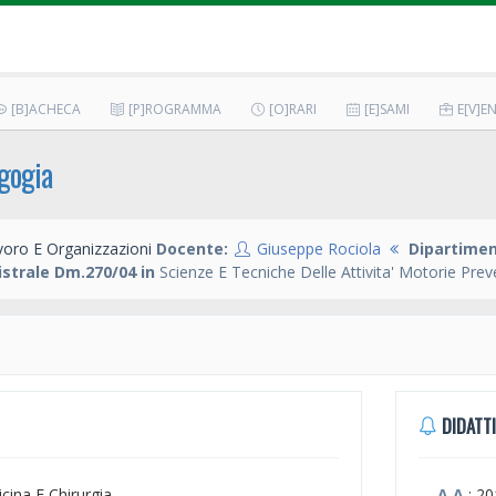
[B]ACHECA
[P]ROGRAMMA
[O]RARI
[E]SAMI
E[V]EN
agogia
voro E Organizzazioni
Docente:
Giuseppe Rociola
Dipartimen
strale Dm.270/04 in
Scienze E Tecniche Delle Attivita' Motorie Prev
DIDATTI
icina E Chirurgia
A.A.
: 2