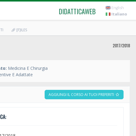
English
DIDATTICAWEB
Italiano
TI
[F]ILES
2017/2018
to:
Medicina E Chirurgia
entive E Adattate
AGGIUNGI IL CORSO AI TUOI PREFERITI
CA:
017/2018