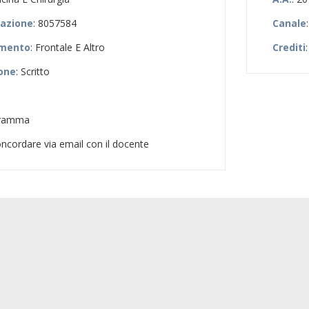
zazione
: 8057584
Canale
amento
: Frontale E Altro
Crediti
:
ione
: Scritto
ogramma
oncordare via email con il docente