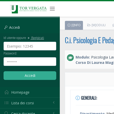
[I]NFO
[M]ODULI
Accedi
C.i. Psicologia E Ped
Id utente oppure
Registrati
Password:
Modulo:
Psicologia La
Corso Di Laurea Magi
Homepage
GENERALI:
Lista dei corsi
Cerca docente
Dipartimento
: Med