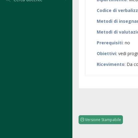
Codice di verbaliz
Metodi di insegn
Metodi di valutaz
Prerequisiti
: no
Obiettivi
: vedi pr
Ricevimento
: Da c
Versione Stampabile