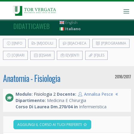
English
DIDATTICAWEB
Italiano
[I]NFO
[M]ODULI
[B]ACHECA
[P]ROGRAMMA
[O]RARI
[E]SAMI
E[V]ENTI
[F]ILES
Anatomia - Fisiologia
2016/2017
Modulo:
Fisiologia 2
Docente:
Annalisa Pesce
Dipartimento:
Medicina E Chirurgia
Corso Di Laurea Dm.270/04 in
Infermieristica
AGGIUNGI IL CORSO AI TUOI PREFERITI