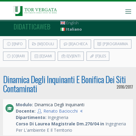
English
DIDATTICAWEB
Italiano
[I]NFO
[M]ODULI
[B]ACHECA
[P]ROGRAMMA
[O]RARI
[E]SAMI
E[V]ENTI
[F]ILES
Dinamica Degli Inquinanti E Bonifica Dei Siti
Contaminati
2016/2017
Modulo:
Dinamica Degli Inquinanti
Docente:
Renato Baciocchi
Dipartimento:
Ingegneria
Corso Di Laurea Magistrale Dm.270/04 in
Ingegneria
Per L'ambiente E Il Territorio