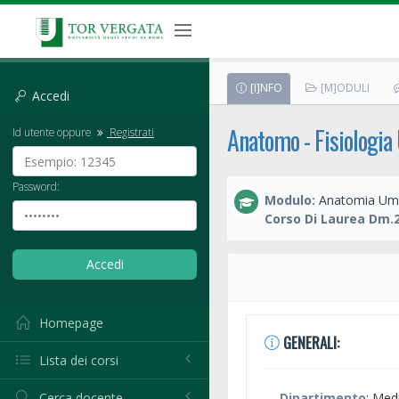
[I]NFO
[M]ODULI
Accedi
Anatomo - Fisiologi
Id utente oppure
Registrati
Password:
Modulo:
Anatomia Uma
Corso Di Laurea Dm.2
Homepage
GENERALI:
Lista dei corsi
Cerca docente
Dipartimento
: Med