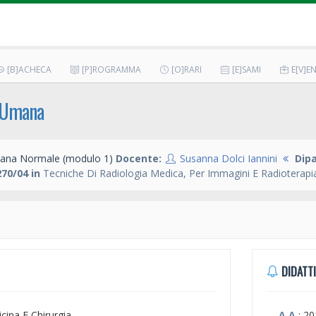
[B]ACHECA
[P]ROGRAMMA
[O]RARI
[E]SAMI
E[V]EN
a Umana
na Normale (modulo 1)
Docente:
Susanna Dolci Iannini
Dip
70/04 in
Tecniche Di Radiologia Medica, Per Immagini E Radioterapi
DIDATTI
icina E Chirurgia
A.A.
: 2