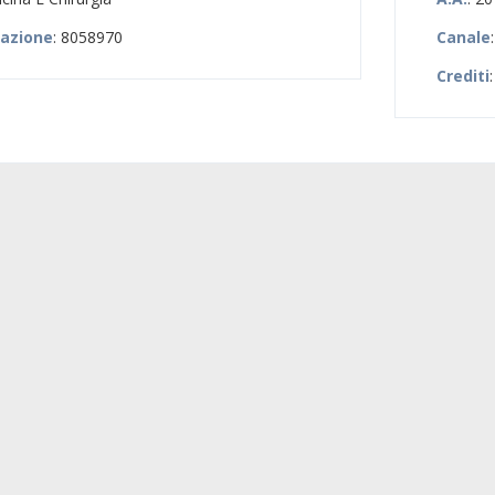
zazione
: 8058970
Canale
Crediti
: