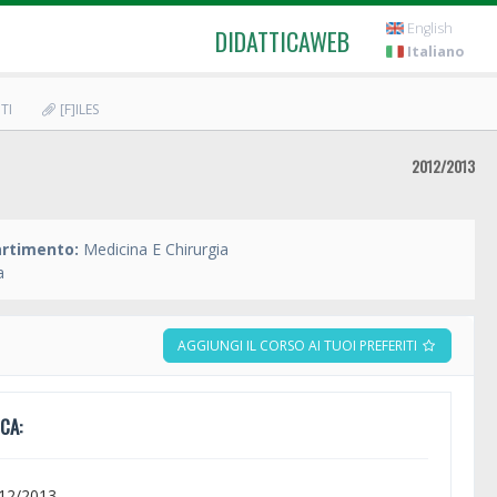
English
DIDATTICAWEB
Italiano
TI
[F]ILES
2012/2013
artimento:
Medicina E Chirurgia
a
AGGIUNGI IL CORSO AI TUOI PREFERITI
CA:
012/2013