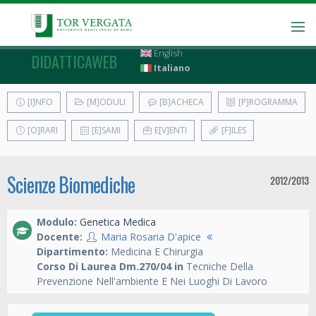
English
DIDATTICAWEB
Italiano
[I]NFO
[M]ODULI
[B]ACHECA
[P]ROGRAMMA
[O]RARI
[E]SAMI
E[V]ENTI
[F]ILES
Scienze Biomediche
2012/2013
Modulo:
Genetica Medica
Docente:
Maria Rosaria D'apice
Dipartimento:
Medicina E Chirurgia
Corso Di Laurea Dm.270/04 in
Tecniche Della
Prevenzione Nell'ambiente E Nei Luoghi Di Lavoro