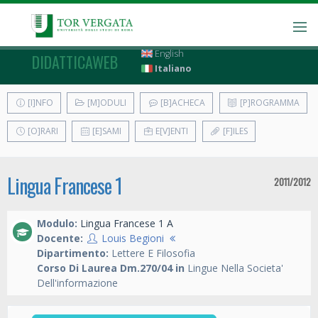
English
DIDATTICAWEB
Italiano
[I]NFO
[M]ODULI
[B]ACHECA
[P]ROGRAMMA
[O]RARI
[E]SAMI
E[V]ENTI
[F]ILES
Lingua Francese 1
2011/2012
Modulo:
Lingua Francese 1 A
Docente:
Louis Begioni
Dipartimento:
Lettere E Filosofia
Corso Di Laurea Dm.270/04 in
Lingue Nella Societa'
Dell'informazione