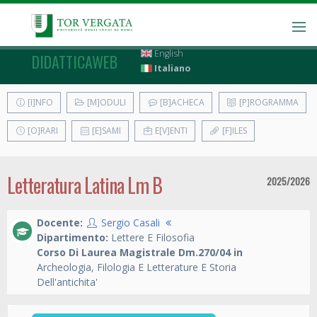
English
DIDATTICAWEB
Italiano
[I]NFO
[M]ODULI
[B]ACHECA
[P]ROGRAMMA
[O]RARI
[E]SAMI
E[V]ENTI
[F]ILES
Letteratura Latina Lm B
2025/2026
Docente:
Sergio Casali
Dipartimento:
Lettere E Filosofia
Corso Di Laurea Magistrale Dm.270/04 in
Archeologia, Filologia E Letterature E Storia
Dell'antichita'