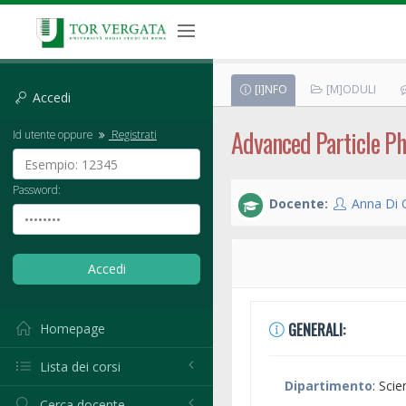
[I]NFO
[M]ODULI
Accedi
Advanced Particle Ph
Id utente oppure
Registrati
Password:
Docente:
Anna Di 
GENERALI:
Homepage
Lista dei corsi
Dipartimento
: Sci
Cerca docente