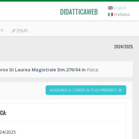
English
DIDATTICAWEB
Italiano
TI
[F]ILES
2024/2025
rso Di Laurea Magistrale Dm.270/04 in
Fisica
AGGIUNGI IL CORSO AI TUOI PREFERITI
CA:
024/2025