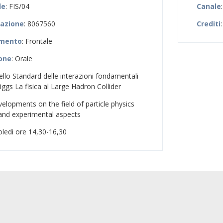
le
: FIS/04
Canale
zazione
: 8067560
Crediti
:
amento
: Frontale
ione
: Orale
dello Standard delle interazioni fondamentali
iggs La fisica al Large Hadron Collider
velopments on the field of particle physics
 and experimental aspects
oledi ore 14,30-16,30