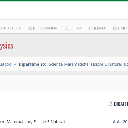
[B]ACHECA
[P]ROGRAMMA
[O]RARI
[E]SAMI
E[V]EN
ysics
Ciaccio
Dipartimento:
Scienze Matematiche, Fisiche E Naturali
Co
DIDATTI
enze Matematiche, Fisiche E Naturali
A.A.
: 2