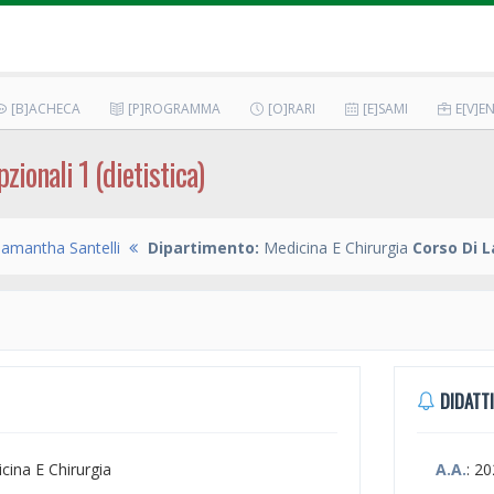
[B]ACHECA
[P]ROGRAMMA
[O]RARI
[E]SAMI
E[V]EN
pzionali 1 (dietistica)
amantha Santelli
Dipartimento:
Medicina E Chirurgia
Corso Di 
DIDATTI
icina E Chirurgia
A.A.
: 2