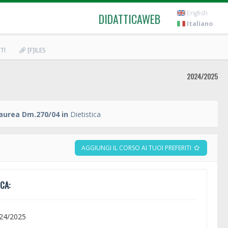
English
DIDATTICAWEB
Italiano
TI
[F]ILES
2024/2025
Laurea Dm.270/04 in
Dietistica
AGGIUNGI IL CORSO AI TUOI PREFERITI
CA:
024/2025