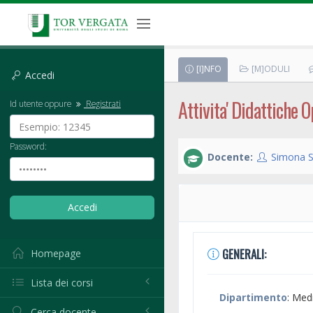
[I]NFO
[M]ODULI
Accedi
Attivita' Didattiche O
Id utente oppure
Registrati
Password:
Docente:
Simona S
GENERALI:
Homepage
Lista dei corsi
Dipartimento
: Med
Cerca docente