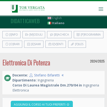
English
DIDATTICAWEB
Italiano
[I]NFO
[M]ODULI
[B]ACHECA
[P]ROGRAMMA
[O]RARI
[E]SAMI
E[V]ENTI
[F]ILES
Elettronica Di Potenza
2024/2025
Docente:
Stefano Bifaretti
Dipartimento:
Ingegneria
Corso Di Laurea Magistrale Dm.270/04 in
Ingegneria
Elettronica
AGGIUNGI IL CORSO AI TUOI PREFERITI