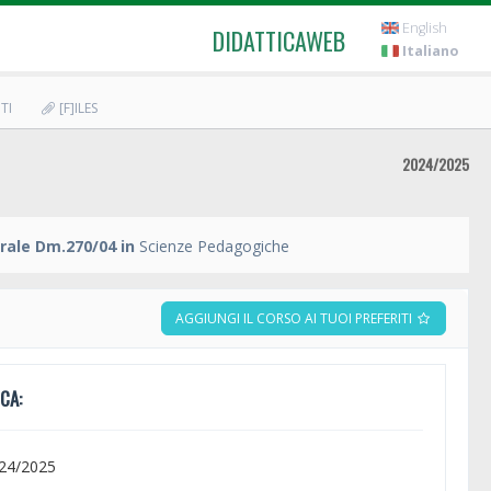
English
DIDATTICAWEB
Italiano
TI
[F]ILES
2024/2025
rale Dm.270/04 in
Scienze Pedagogiche
AGGIUNGI IL CORSO AI TUOI PREFERITI
CA:
024/2025