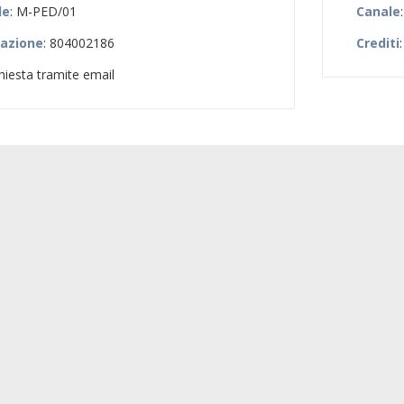
le
: M-PED/01
Canale
zazione
: 804002186
Crediti
:
chiesta tramite email