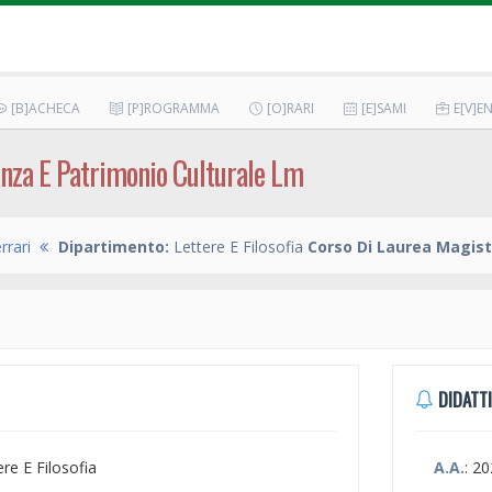
[B]ACHECA
[P]ROGRAMMA
[O]RARI
[E]SAMI
E[V]EN
anza E Patrimonio Culturale Lm
rrari
Dipartimento:
Lettere E Filosofia
Corso Di Laurea Magist
DIDATTI
ere E Filosofia
A.A.
: 2