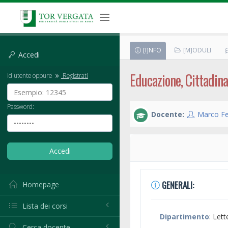
[I]NFO
[M]ODULI
Accedi
Educazione, Cittadin
Id utente oppure
Registrati
Password:
Docente:
Marco Fe
GENERALI:
Homepage
Lista dei corsi
Dipartimento
: Lett
Cerca docente