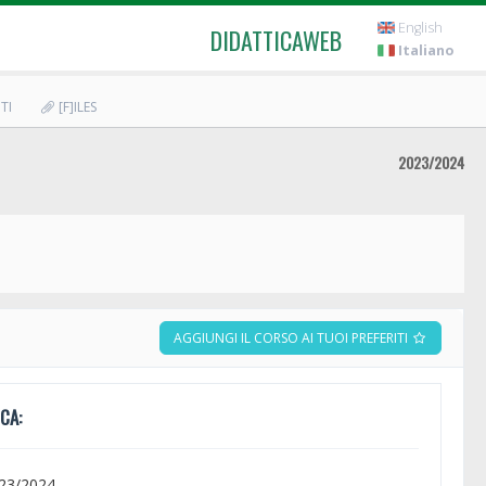
English
DIDATTICAWEB
Italiano
TI
[F]ILES
2023/2024
AGGIUNGI IL CORSO AI TUOI PREFERITI
CA:
023/2024