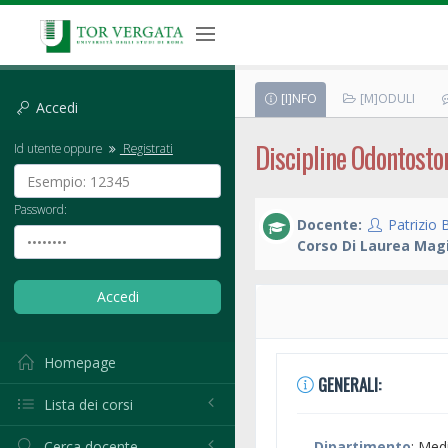
[I]NFO
[M]ODULI
Accedi
Discipline Odontosto
Id utente oppure
Registrati
Password:
Docente:
Patrizio 
Corso Di Laurea Magi
Homepage
GENERALI:
Lista dei corsi
Cerca docente
Dipartimento
: Med