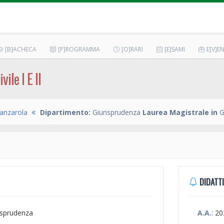
[B]ACHECA
[P]ROGRAMMA
[O]RARI
[E]SAMI
E[V]EN
ile I E II
anzarola
Dipartimento:
Giurisprudenza
Laurea Magistrale in
G
DIDATTI
risprudenza
A.A.
: 2