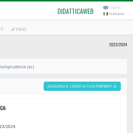
English
DIDATTICAWEB
Italiano
TI
[F]ILES
2023/2024
iurisprudenza (ac)
AGGIUNGI IL CORSO AI TUOI PREFERITI
CA:
023/2024