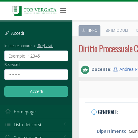
[I]NFO
[M]ODULI
Accedi
Diritto Processuale Civ
Id utente oppure
Registrati
Password:
Docente:
Andrea P
GENERALI:
Homepage
Lista dei corsi
Dipartimento
: Giu
Cerca docente