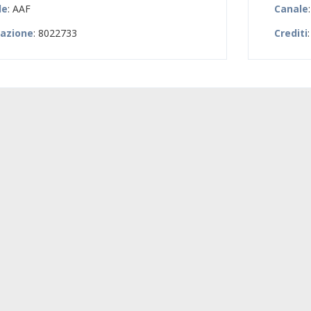
le
: AAF
Canale
zazione
: 8022733
Crediti