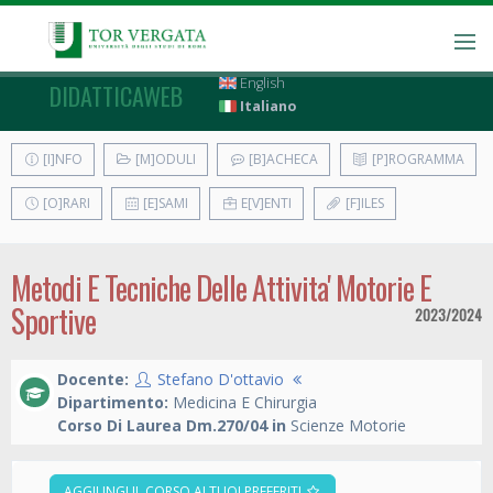
English
DIDATTICAWEB
Italiano
[I]NFO
[M]ODULI
[B]ACHECA
[P]ROGRAMMA
[O]RARI
[E]SAMI
E[V]ENTI
[F]ILES
Metodi E Tecniche Delle Attivita' Motorie E
Sportive
2023/2024
Docente:
Stefano D'ottavio
Dipartimento:
Medicina E Chirurgia
Corso Di Laurea Dm.270/04 in
Scienze Motorie
AGGIUNGI IL CORSO AI TUOI PREFERITI