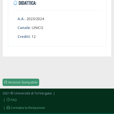
DIDATTICA:
A.A.
: 2023/2024
Canale
: UNICO
Crediti
: 12
Versione Stampabile
2021 © Università di TorVergata
|
|
FAQ
|
Contatta la Redazione