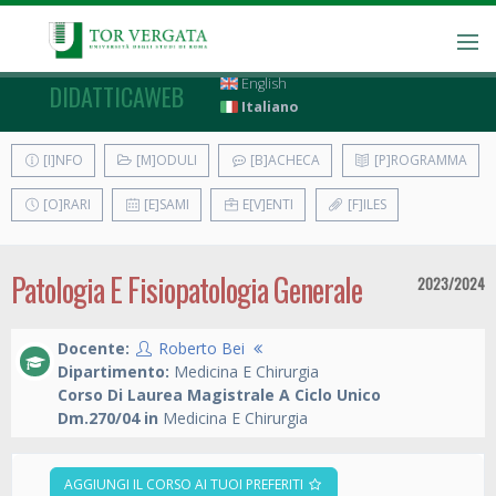
English
DIDATTICAWEB
Italiano
[I]NFO
[M]ODULI
[B]ACHECA
[P]ROGRAMMA
[O]RARI
[E]SAMI
E[V]ENTI
[F]ILES
Patologia E Fisiopatologia Generale
2023/2024
Docente:
Roberto Bei
Dipartimento:
Medicina E Chirurgia
Corso Di Laurea Magistrale A Ciclo Unico
Dm.270/04 in
Medicina E Chirurgia
AGGIUNGI IL CORSO AI TUOI PREFERITI