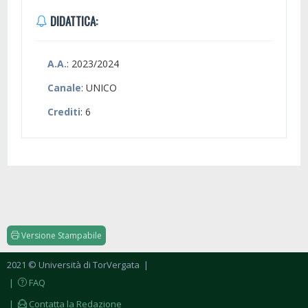
DIDATTICA:
A.A.
: 2023/2024
Canale
: UNICO
Crediti
: 6
Versione Stampabile
2021 © Università di TorVergata
|
|
FAQ
|
Contatta la Redazione