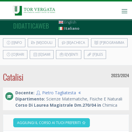
English
DIDATTICAWEB
Italiano
[I]NFO
[M]ODULI
[B]ACHECA
[P]ROGRAMMA
[O]RARI
[E]SAMI
E[V]ENTI
[F]ILES
Catalisi
2023/2024
Docente:
Pietro Tagliatesta
Dipartimento:
Scienze Matematiche, Fisiche E Naturali
Corso Di Laurea Magistrale Dm.270/04 in
Chimica
AGGIUNGI IL CORSO AI TUOI PREFERITI