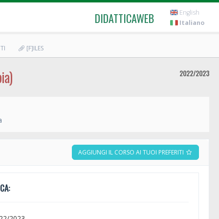
English
DIDATTICAWEB
Italiano
TI
[F]ILES
ia)
2022/2023
a
AGGIUNGI IL CORSO AI TUOI PREFERITI
CA:
022/2023