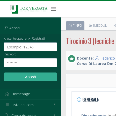
[I]NFO
[M]ODULI
Accedi
Tirocinio 3 (tecnich
Id utente oppure
Registrati
Password:
Docente:
Federico 
Corso Di Laurea Dm.2
Homepage
GENERALI:
Lista dei corsi
Cerca docente
Dipartimento
: Med