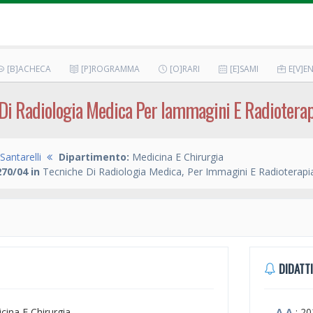
[B]ACHECA
[P]ROGRAMMA
[O]RARI
[E]SAMI
E[V]EN
e Di Radiologia Medica Per Iammagini E Radioterap
Santarelli
Dipartimento:
Medicina E Chirurgia
70/04 in
Tecniche Di Radiologia Medica, Per Immagini E Radioterapi
DIDATTI
icina E Chirurgia
A.A.
: 2