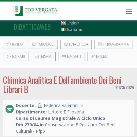
English
DIDATTICAWEB
Italiano
[I]NFO
[M]ODULI
[B]ACHECA
[P]ROGRAMMA
[O]RARI
[E]SAMI
E[V]ENTI
[F]ILES
Chimica Analitica E Dell'ambiente Dei Beni
Librari B
2023/2024
Docente:
Federica Valentini
Dipartimento:
Lettere E Filosofia
Corso Di Laurea Magistrale A Ciclo Unico
Dm.270/04 in
Conservazione E Restauro Dei Beni
Culturali - Pfp5