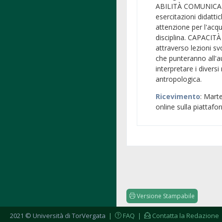
ABILITÀ COMUNICATI
esercitazioni didatt
attenzione per l'acqu
disciplina. CAPACIT
attraverso lezioni sv
che punteranno all'
interpretare i diversi
antropologica.
Ricevimento
: Marte
online sulla piatta
Versione Stampabile
2021 © Università di TorVergata
|
FAQ
|
Contatta la Redazione