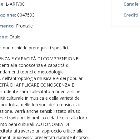
le
: L-ART/08
Canale
zazione
: 8047593
Crediti
amento
: Frontale
ione
: Orale
so non richiede prerequisiti specifici.
NZA E CAPACITÀ DI COMPRENSIONE: Il
denti alla conoscenza e capacità di
ndamenti teorici e metodologici
, dell'antropologia musicale e dei popular
PACITÀ DI APPLICARE CONOSCENZA E
dente sarà sollecitato a orientarsi nei
ità culturale in musica e della varietà dei
iprodotta, delle funzioni della musica, ai
zione. Verrà anche sensibilizzato all'uso
se tradizioni in ambito didattico, e alla loro
anto beni culturali. AUTONOMIA DI
citata attraverso un approccio critico alla
umenti audiovisivi presentati durante il corso.