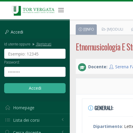
[I]NFO
[M]ODULI
Accedi
Etnomusicologia E St
Id utente oppure
Registrati
Password:
Docente:
Serena F
GENERALI:
Homepage
Lista dei corsi
Dipartimento
: Lett
Cerca docente