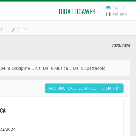
English
DIDATTICAWEB
Italiano
TI
[F]ILES
2023/2024
04 in
Discipline E Arti Della Musica E Dello Spettacolo
AGGIUNGI IL CORSO AI TUOI PREFERITI
CA:
023/2024