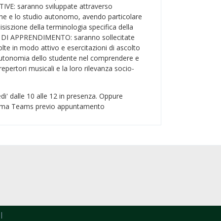
VE: saranno sviluppate attraverso
iche e lo studio autonomo, avendo particolare
isiszione della terminologia specifica della
À DI APPRENDIMENTO: saranno sollecitate
olte in modo attivo e esercitazioni di ascolto
autonomia dello studente nel comprendere e
 repertori musicali e la loro rilevanza socio-
di' dalle 10 alle 12 in presenza. Oppure
forma Teams previo appuntamento
|