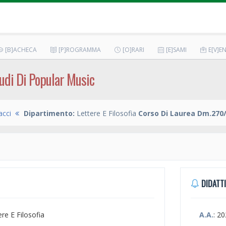
[B]ACHECA
[P]ROGRAMMA
[O]RARI
[E]SAMI
E[V]EN
udi Di Popular Music
acci
Dipartimento:
Lettere E Filosofia
Corso Di Laurea Dm.270/
DIDATTI
ere E Filosofia
A.A.
: 2