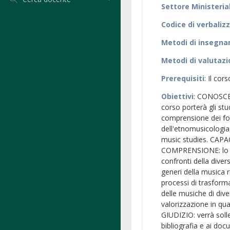
Settore Ministeria
Codice di verbaliz
Metodi di insegn
Metodi di valutaz
Prerequisiti
: Il cor
Obiettivi
: CONOSCE
corso porterà gli stu
comprensione dei fo
dell'etnomusicologia
music studies. CA
COMPRENSIONE: lo stu
confronti della divers
generi della musica r
processi di trasforma
delle musiche di diver
valorizzazione in qu
GIUDIZIO: verrà solle
bibliografia e ai doc