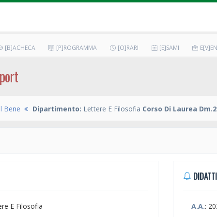
[B]ACHECA
[P]ROGRAMMA
[O]RARI
[E]SAMI
E[V]EN
port
l Bene
Dipartimento:
Lettere E Filosofia
Corso Di Laurea Dm.2
DIDATTI
ere E Filosofia
A.A.
: 2