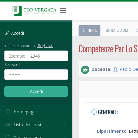
[I]NFO
[M]ODULI
Accedi
Competenze Per Lo S
Id utente oppure
Registrati
Password:
Docente:
Paolo De
GENERALI:
Homepage
Lista dei corsi
Dipartimento
: Lett
Cerca docente