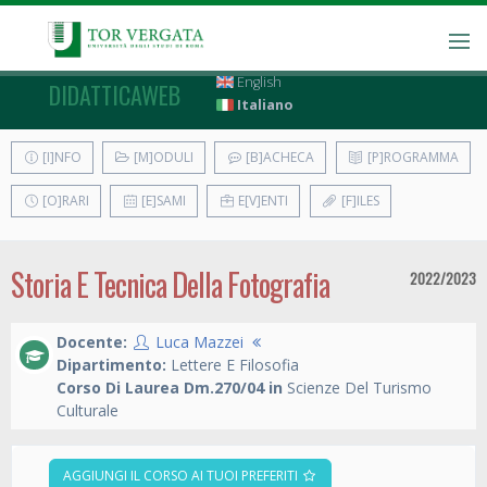
English
DIDATTICAWEB
Italiano
[I]NFO
[M]ODULI
[B]ACHECA
[P]ROGRAMMA
[O]RARI
[E]SAMI
E[V]ENTI
[F]ILES
Storia E Tecnica Della Fotografia
2022/2023
Docente:
Luca Mazzei
Dipartimento:
Lettere E Filosofia
Corso Di Laurea Dm.270/04 in
Scienze Del Turismo
Culturale
AGGIUNGI IL CORSO AI TUOI PREFERITI