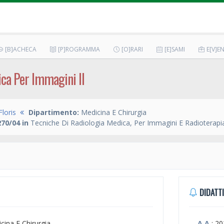
[B]ACHECA
[P]ROGRAMMA
[O]RARI
[E]SAMI
E[V]EN
ica Per Immagini II
loris
Dipartimento:
Medicina E Chirurgia
70/04 in
Tecniche Di Radiologia Medica, Per Immagini E Radioterapi
DIDATTI
icina E Chirurgia
A.A.
: 2