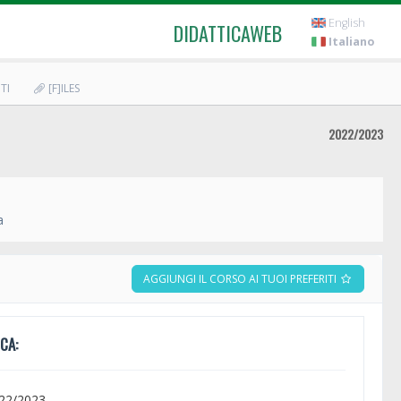
English
DIDATTICAWEB
Italiano
TI
[F]ILES
2022/2023
a
AGGIUNGI IL CORSO AI TUOI PREFERITI
CA:
022/2023