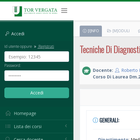
[I]NFO
[M]ODULI
Accedi
Tecniche Di Diagnost
Id utente oppure
Registrati
Password:
Docente:
Roberto F
Corso Di Laurea Dm.2
Homepage
GENERALI:
Lista dei corsi
Cerca docente
Dipartimento
: Med