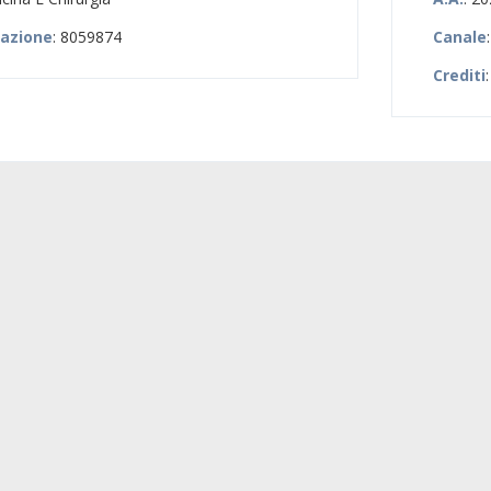
zazione
: 8059874
Canale
Crediti
: