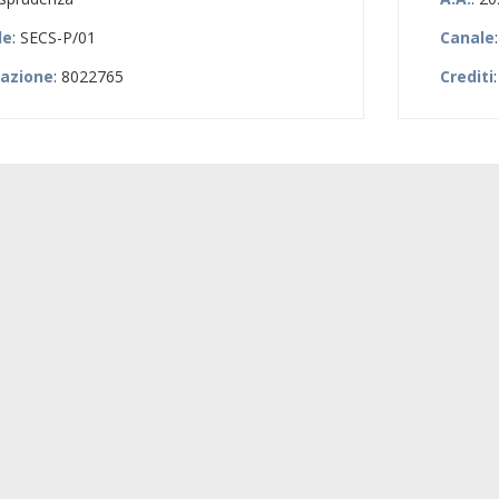
le
: SECS-P/01
Canale
zazione
: 8022765
Crediti