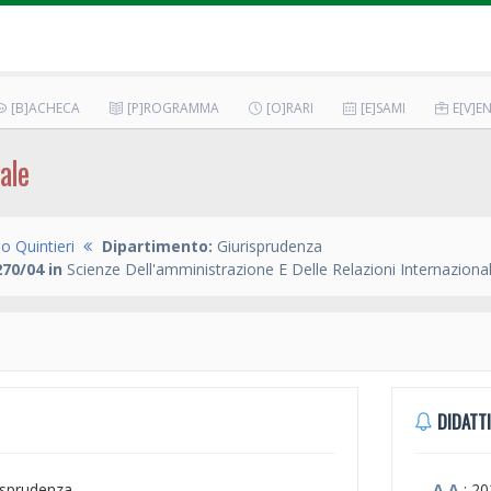
[B]ACHECA
[P]ROGRAMMA
[O]RARI
[E]SAMI
E[V]EN
ale
o Quintieri
Dipartimento:
Giurisprudenza
70/04 in
Scienze Dell'amministrazione E Delle Relazioni Internazional
DIDATTI
risprudenza
A.A.
: 2