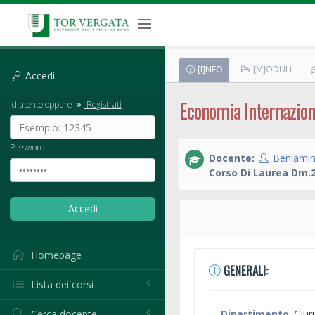
[I]NFO
[M]ODULI
Accedi
Economia Internazion
Id utente oppure
Registrati
Password:
Docente:
Beniamin
Corso Di Laurea Dm.2
Homepage
GENERALI:
Lista dei corsi
Cerca docente
Dipartimento
: Giu