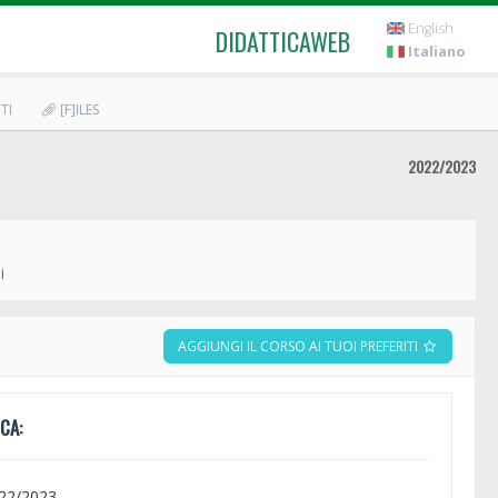
English
DIDATTICAWEB
Italiano
TI
[F]ILES
2022/2023
i
AGGIUNGI IL CORSO AI TUOI PREFERITI
CA:
022/2023