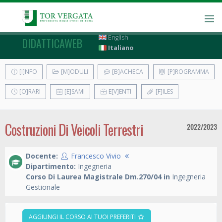
English
DIDATTICAWEB
Italiano
[I]NFO
[M]ODULI
[B]ACHECA
[P]ROGRAMMA
[O]RARI
[E]SAMI
E[V]ENTI
[F]ILES
Costruzioni Di Veicoli Terrestri
2022/2023
Docente:
Francesco Vivio
Dipartimento:
Ingegneria
Corso Di Laurea Magistrale Dm.270/04 in
Ingegneria
Gestionale
AGGIUNGI IL CORSO AI TUOI PREFERITI