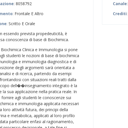
zazione
: 8058792
Canale
amento
: Frontale E Altro
Crediti
:
ione
: Scritto E Orale
on essendo prevista propedeuticità, è
ssa conoscenza di base di Biochimica.
di Biochimica Clinica e Immunologia si pone
 agli studenti le nozioni di base di biochimica
mmunologia e immunologia diagnostica e di
osizione degli argomenti sarà orientata a
analisi e di ricerca, partendo da esempi
rontandosi con situazioni reali tratti dalla
 Scopo dell��insegnamento integrato è la
la sua applicazione nella pratica reale. In
e fornire agli studenti le conoscenze sui
ochimica e immunologia applicata necessari
 loro attività futura, dei principi della
ina e metabolica, applicati al loro profilo
 data particolare enfasi al ragionamento,
al processo decisionale, a tale fine si