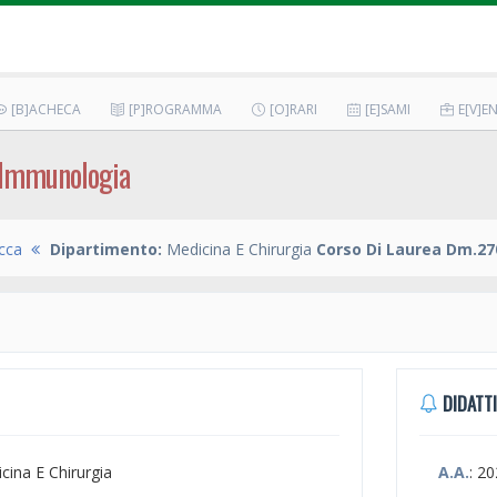
[B]ACHECA
[P]ROGRAMMA
[O]RARI
[E]SAMI
E[V]EN
E Immunologia
occa
Dipartimento:
Medicina E Chirurgia
Corso Di Laurea Dm.27
DIDATTI
icina E Chirurgia
A.A.
: 2