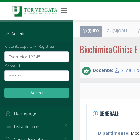
[I]NFO
[M]ODULI
Accedi
Biochimica Clinica 
Id utente oppure
Registrati
Password:
Docente:
Silvia Bi
GENERALI:
Homepage
Lista dei corsi
Dipartimento
: Med
Cerca docente