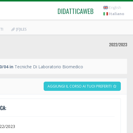
English
DIDATTICAWEB
Italiano
TI
[F]ILES
2022/2023
0/04 in
Tecniche Di Laboratorio Biomedico
AGGIUNGI IL CORSO AI TUOI PREFERITI
CA:
022/2023