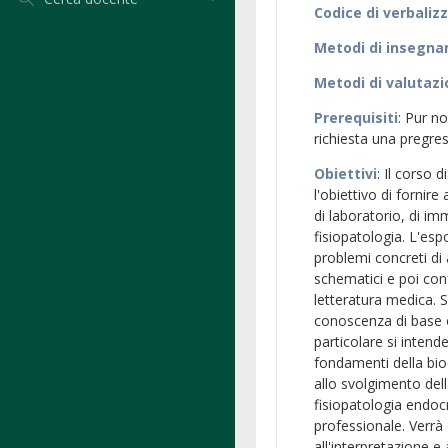
Codice di verbaliz
Metodi di insegn
Metodi di valutaz
Prerequisiti
: Pur n
richiesta una pregre
Obiettivi
: Il corso 
l'obiettivo di fornire
di laboratorio, di i
fisiopatologia. L'esp
problemi concreti di 
schematici e poi conf
letteratura medica.
conoscenza di base e 
particolare si intend
fondamenti della bi
allo svolgimento della
fisiopatologia endocr
professionale. Verrà
all'interpretazione e 