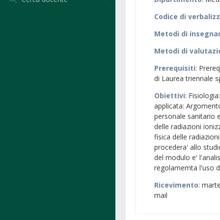
Codice di verbaliz
Metodi di insegn
Metodi di valutaz
Prerequisiti
: Prere
di Laurea triennale s
Obiettivi
: Fisiologi
applicata: Argomento
personale sanitario e 
delle radiazioni ioni
fisica delle radiazion
procedera' allo studio
del modulo e' l'anali
regolamemta l'uso di 
Ricevimento
: marte
mail