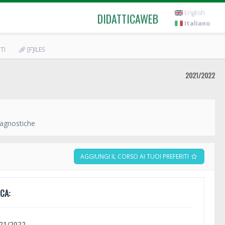
English
DIDATTICAWEB
Italiano
TI
[F]ILES
2021/2022
iagnostiche
AGGIUNGI IL CORSO AI TUOI PREFERITI
CA:
021/2022