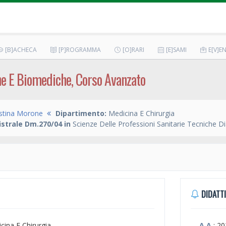
[B]ACHECA
[P]ROGRAMMA
[O]RARI
[E]SAMI
E[V]EN
e E Biomediche, Corso Avanzato
istina Morone
Dipartimento:
Medicina E Chirurgia
strale Dm.270/04 in
Scienze Delle Professioni Sanitarie Tecniche D
DIDATTI
icina E Chirurgia
A.A.
: 2