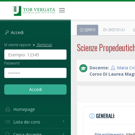
[I]NFO
[M]ODULI
Accedi
Scienze Propedeutich
Id utente oppure
Registrati
Password:
Docente:
Maria Cr
Corso Di Laurea Magi
Homepage
GENERALI:
Lista dei corsi
Cerca docente
Dipartimento
: Med