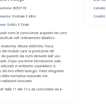
zazione
: 8059118
Canale
amento
: Frontale E Altro
Crediti
:
ione
: Scritto E Orale
quisiti sono le conoscenze acquisite nei corsi
pecificati nell' ordinamento didattico.
a: Anatomia: Misure elettriche: Fisica
 del modulo sara' la protezione del
dei pazienti dai rischi derivanti dall' uso
zzanti. Dopo una breve introduzione sulla
i utilizzate in ambiente ospedaliero si
 dei loro effetti biologici. Parte integrante
si della normativa nazionale che
radiazioni ionizzanti.
di' dalle 11 alle 13 o da concordare via e-