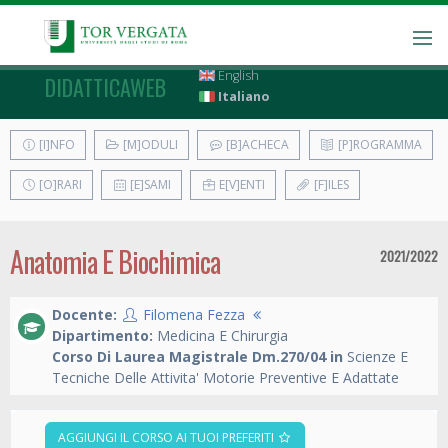
English
DIDATTICAWEB
Italiano
[I]NFO
[M]ODULI
[B]ACHECA
[P]ROGRAMMA
[O]RARI
[E]SAMI
E[V]ENTI
[F]ILES
Anatomia E Biochimica
2021/2022
Docente:
Filomena Fezza
Dipartimento:
Medicina E Chirurgia
Corso Di Laurea Magistrale Dm.270/04 in
Scienze E
Tecniche Delle Attivita' Motorie Preventive E Adattate
AGGIUNGI IL CORSO AI TUOI PREFERITI