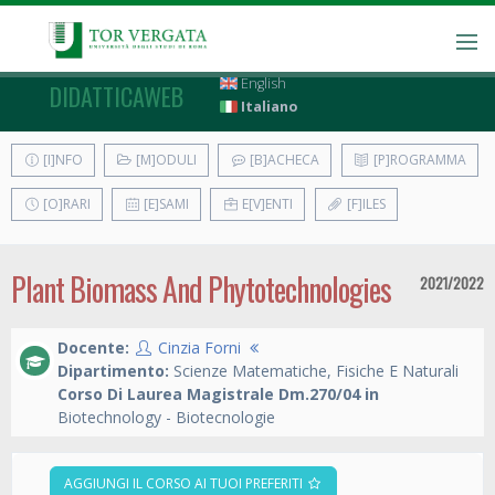
English
DIDATTICAWEB
Italiano
[I]NFO
[M]ODULI
[B]ACHECA
[P]ROGRAMMA
[O]RARI
[E]SAMI
E[V]ENTI
[F]ILES
Plant Biomass And Phytotechnologies
2021/2022
Docente:
Cinzia Forni
Dipartimento:
Scienze Matematiche, Fisiche E Naturali
Corso Di Laurea Magistrale Dm.270/04 in
Biotechnology - Biotecnologie
AGGIUNGI IL CORSO AI TUOI PREFERITI