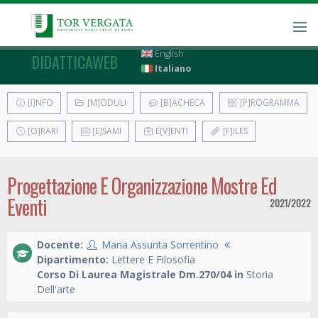
English
DIDATTICAWEB
Italiano
[I]NFO
[M]ODULI
[B]ACHECA
[P]ROGRAMMA
[O]RARI
[E]SAMI
E[V]ENTI
[F]ILES
Progettazione E Organizzazione Mostre Ed
Eventi
2021/2022
Docente:
Maria Assunta Sorrentino
Dipartimento:
Lettere E Filosofia
Corso Di Laurea Magistrale Dm.270/04 in
Storia
Dell'arte