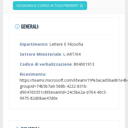
AGGIUNGI IL CORSO AI TUOI PREFERITI
GENERALI:
Dipartimento
: Lettere E Filosofia
Settore Ministeriale
: L-ART/04
Codice di verbalizzazione
: 804001913
Ricevimento
:
https://teams.microsoft.com/l/team/19%3acad36ad61e4b
groupId=74b5b7ad-568b-4222-831b-
d9047d3351c8EtenantId=24c5be2a-d764-40c5-
9975-82d08ae47d0e