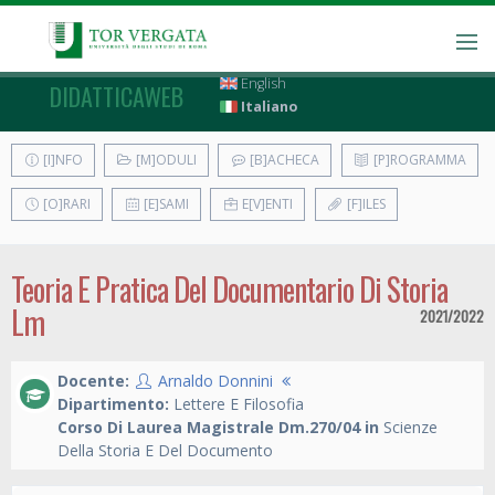
English
DIDATTICAWEB
Italiano
[I]NFO
[M]ODULI
[B]ACHECA
[P]ROGRAMMA
[O]RARI
[E]SAMI
E[V]ENTI
[F]ILES
Teoria E Pratica Del Documentario Di Storia
Lm
2021/2022
Docente:
Arnaldo Donnini
Dipartimento:
Lettere E Filosofia
Corso Di Laurea Magistrale Dm.270/04 in
Scienze
Della Storia E Del Documento