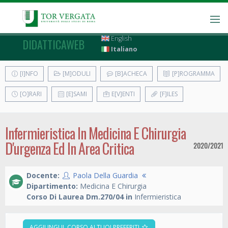
English
DIDATTICAWEB
Italiano
[I]NFO
[M]ODULI
[B]ACHECA
[P]ROGRAMMA
[O]RARI
[E]SAMI
E[V]ENTI
[F]ILES
Infermieristica In Medicina E Chirurgia
D'urgenza Ed In Area Critica
2020/2021
Docente:
Paola Della Guardia
Dipartimento:
Medicina E Chirurgia
Corso Di Laurea Dm.270/04 in
Infermieristica
AGGIUNGI IL CORSO AI TUOI PREFERITI