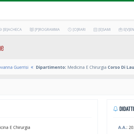
[B]ACHECA
[P]ROGRAMMA
[O]RARI
[E]SAMI
E[V]EN
he
ovanna Guerrisi
Dipartimento:
Medicina E Chirurgia
Corso Di La
DIDATTI
icina E Chirurgia
A.A.
: 2