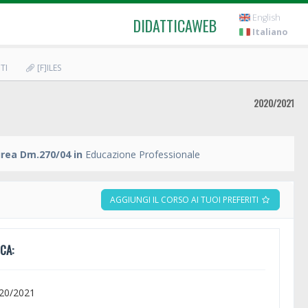
English
DIDATTICAWEB
Italiano
TI
[F]ILES
2020/2021
urea Dm.270/04 in
Educazione Professionale
AGGIUNGI IL CORSO AI TUOI PREFERITI
CA:
020/2021