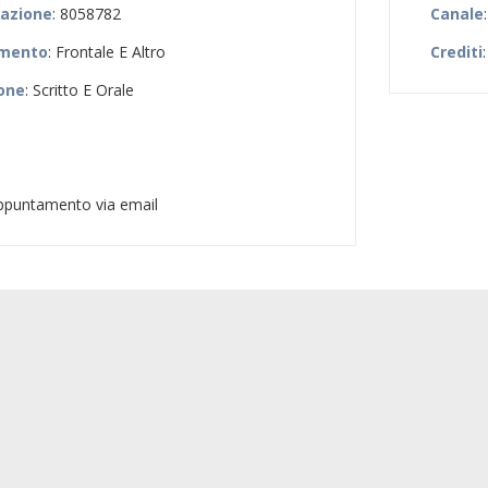
zazione
: 8058782
Canale
amento
: Frontale E Altro
Crediti
:
ione
: Scritto E Orale
appuntamento via email