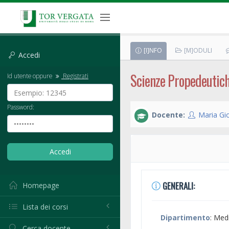
[I]NFO
[M]ODULI
Accedi
Scienze Propedeutic
Id utente oppure
Registrati
Password:
Docente:
Maria Gi
GENERALI:
Homepage
Lista dei corsi
Dipartimento
: Med
Cerca docente