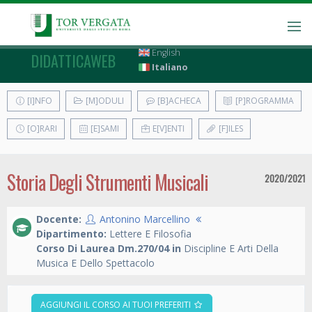
English
DIDATTICAWEB
Italiano
[I]NFO
[M]ODULI
[B]ACHECA
[P]ROGRAMMA
[O]RARI
[E]SAMI
E[V]ENTI
[F]ILES
Storia Degli Strumenti Musicali
2020/2021
Docente:
Antonino Marcellino
Dipartimento:
Lettere E Filosofia
Corso Di Laurea Dm.270/04 in
Discipline E Arti Della
Musica E Dello Spettacolo
AGGIUNGI IL CORSO AI TUOI PREFERITI