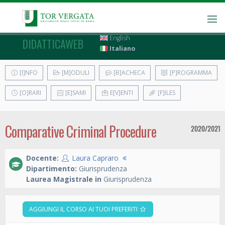
English
DIDATTICAWEB
Italiano
[I]NFO
[M]ODULI
[B]ACHECA
[P]ROGRAMMA
[O]RARI
[E]SAMI
E[V]ENTI
[F]ILES
Comparative Criminal Procedure
2020/2021
Docente:
Laura Capraro
Dipartimento:
Giurisprudenza
Laurea Magistrale in
Giurisprudenza
AGGIUNGI IL CORSO AI TUOI PREFERITI